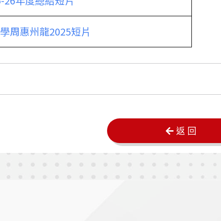
5-26年度總結短片
學周惠州龍2025短片
返 回