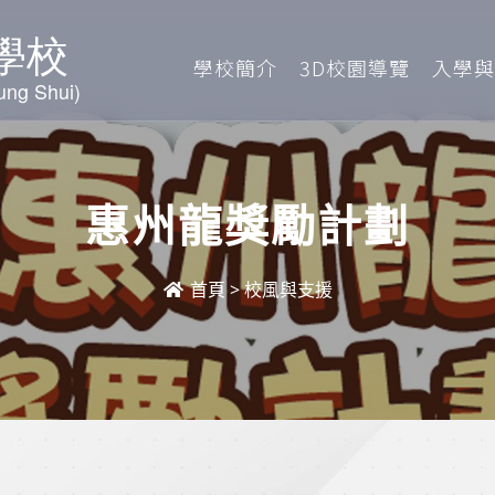
學校簡介
3D校園導覽
入學與
惠州龍獎勵計劃
首頁
>
校風與支援