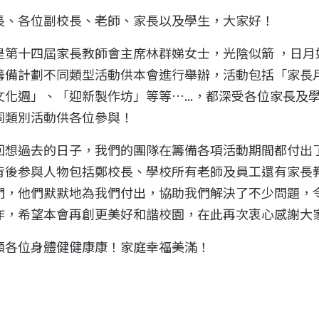
長、各位副校長、老師、家長以及學生，大家好！
是第十
四
屆家長教師會主席林群娣女士，光陰似箭 ，日
籌備計劃不同類型活動供本會進行舉辦，活動包括「家長
文化週」、「迎新製作坊」等等…...，都深受各位家長
同類別活動供各位參與！
回想過去的日子，我們的團隊在籌備各項活動期間都付出
背後参與人物包括鄭校長、學校所有老師及員工還有家長
們，他們默默地為我們付出，協助我們解決了不少問題，
作，希望本會再創更美好和諧校園，在此再次衷心感謝大
願各位身體健健康康！家庭幸福美滿！