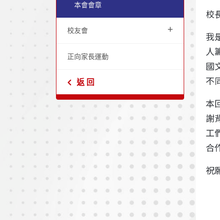
本會會章
校
+
校友會
我
人
正向家長運動
國
不
返 回
本
謝
工
合
祝