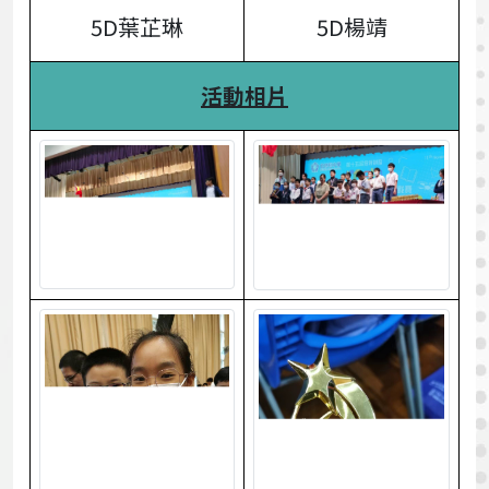
5D葉芷琳
5D楊靖
活動相片