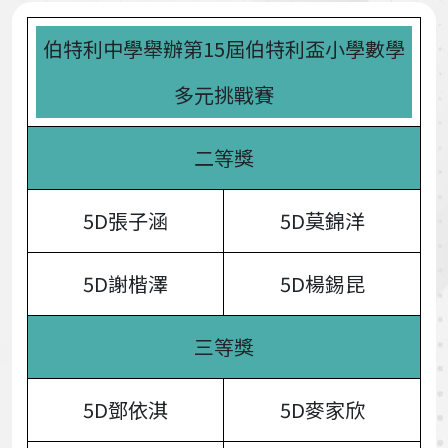
伯特利中學舉辦第15屆伯特利盃小學數學
多元挑戰賽
二等獎
5D張子涵
5D莫錦洋
5D謝楷澤
5D楊錫昆
三等獎
5D鄧依淇
5D麥家欣