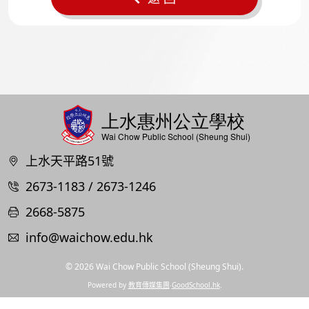
上水天平路51號
2673-1183 / 2673-1246
2668-5875
info@waichow.edu.hk
© 2026
Wai Chow Public School (Sheung Shui)
.
Powered by
教育傳媒集團
‧
GoodSchool.hk
.