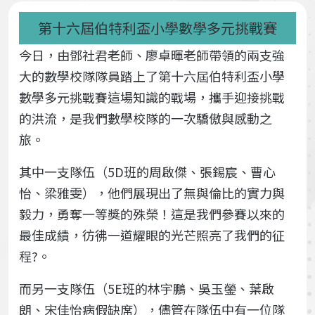
第十六屆伯特利盃小學數學多元挑戰賽
今日，由鄧社君老師、廖卓暉老師帶領的兩支強
大的數學校隊隊員踏上了第十六屆伯特利盃小學
數學多元挑戰賽這場知識的戰場，攜手迎接挑戰
的洪流，是我們數學校隊的一次驕傲與感動之
旅。
其中一支隊伍（5D班的周啟傑、張錫宸、曹心
怡、梁雅雯），他們展現出了無與倫比的實力與
毅力，勇奪一等獎的殊榮！這是我們參賽以來的
最佳成績，彷彿一道耀眼的光芒照亮了我們的征
程?。
而另一支隊伍（5E班的林宇鵬、吳玉鎣、葉啟
朗、宋佳怡病假缺席），儘管在隊伍中有一位隊