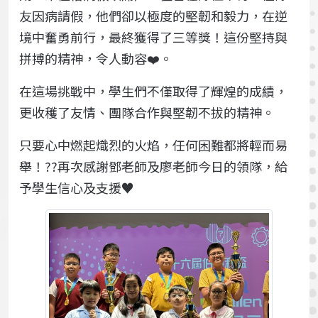
友因病請假，他們卻以極度的堅韌和毅力，在逆
境中奮勇前行，最終獲得了三等獎！這份堅持與
拼搏的精神，令人動容❤️。
在這場挑戰中，學生們不僅取得了輝煌的成績，
更收穫了友情、團隊合作與堅韌不拔的精神。
只要心中燃起熾烈的火焰，任何困難都將輕而易
舉！??再次感謝鄧老師及廖老師今日的領隊，給
予學生信心及支援♥️