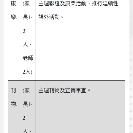
康
(家
主理聯誼及康樂活動，推行延續性
樂:
長1-
課外活動。
3
人、
老師
2人)
刊
(家
主理刊物及宣傳事宜。
物:
長1-
2
人、