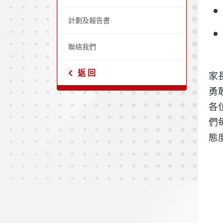
計劃及報告書
聯絡我們
返 回
家
勇
各
們
態