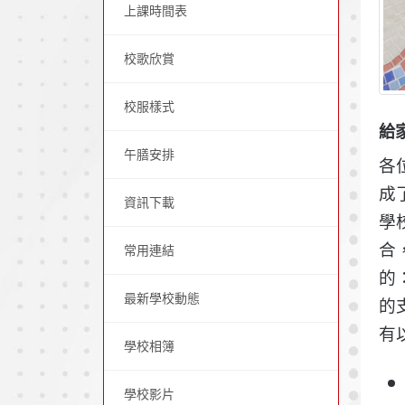
上課時間表
校歌欣賞
校服樣式
給
午膳安排
各
成
資訊下載
學
合
常用連結
的
最新學校動態
的
有
學校相簿
學校影片