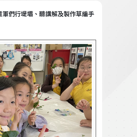
童軍們行堤壩、聽講解及製作草編手