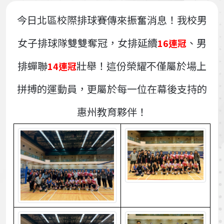
今日北區校際排球賽傳來振奮消息！我校男
女子排球隊雙雙奪冠，女排延續
、男
16連冠
排蟬聯
壯舉！這份榮耀不僅屬於場上
14連冠
拼搏的運動員，更屬於每一位在幕後支持的
惠州教育夥伴！