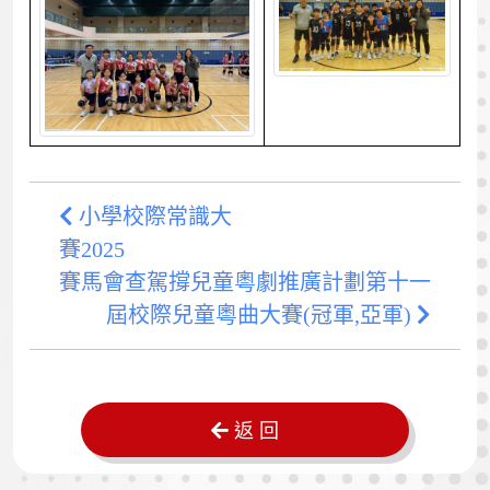
小學校際常識大
賽2025
賽馬會查駕撐兒童粵劇推廣計劃第十一
屆校際兒童粵曲大賽(冠軍,亞軍)
返 回