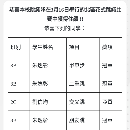
恭喜本校跳繩隊在3月16日舉行的北區花式跳繩比
賽中獲得住績 !!
恭喜下列的同學：
班別
學生姓名
項目
獎項
3B
朱逸彰
單車步
冠軍
3B
朱逸彰
二重跳
冠軍
2C
劉信均
交叉跳
亞軍
3B
朱逸彰
朋友跳
冠軍