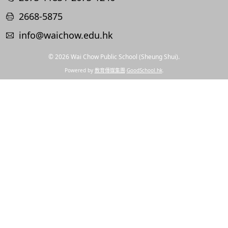
2668-5875
info@waichow.edu.hk
© 2026
Wai Chow Public School (Sheung Shui)
.
Powered by
教育傳媒集團
‧
GoodSchool.hk
.