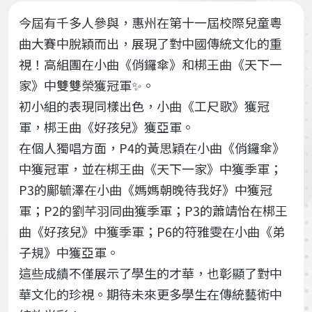
今屆有千多人參與，惠州在第十一屆校際兒童粵
曲大賽中脫穎而出，展現了對中國傳統文化的重
視！高組團在小曲《俏鑼傘》和梆王曲《天下一
家》中雙雙榮獲冠軍✨。
初小組的表現同樣出色，小曲《工尺歌》獲冠
軍，梆王曲《好孩兒》獲亞軍。
在個人獨唱方面，P4的黃思穎在小曲《俏鑼傘》
中獲冠軍，並在梆王曲《天下一家》中獲季軍；
P3的鄺毓澤在小曲《媽媽朝晚待我好》中獲冠
軍；P2的劉芊羽同曲獲季軍；P3的蕭靖怡在梆王
曲《好孩兒》中獲季軍；P6的符雅雯在小曲《弟
子規》中獲亞軍。
這些成績不僅展示了學生的才華，也彰顯了對中
華文化的珍視。期待未來更多學生在傳統藝術中