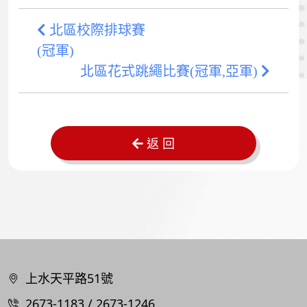
北區校際排球賽
(冠軍)
北區花式跳繩比賽(冠軍,亞軍)
返 回
上水天平路51號
2673-1183 / 2673-1246