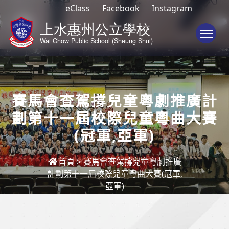
eClass
Facebook
Instagram
To
賽馬會查駕撐兒童粵劇推廣計
劃第十一屆校際兒童粵曲大賽
(冠軍,亞軍)
首頁
>
賽馬會查駕撐兒童粵劇推廣
計劃第十一屆校際兒童粵曲大賽(冠軍,
亞軍)