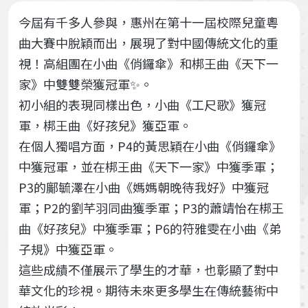
今屆有千多人參與，惠州在第十一屆校際兒童粵
曲大賽中脫穎而出，展現了對中國傳統文化的重
視！高組團在小曲《俏鑼傘》和梆王曲《天下一
家》中雙雙榮獲冠軍✨。
初小組的表現同樣出色，小曲《工尺歌》獲冠
軍，梆王曲《好孩兒》獲亞軍。
在個人獨唱方面，P4的黃思穎在小曲《俏鑼傘》
中獲冠軍，並在梆王曲《天下一家》中獲季軍；
P3的鄺毓澤在小曲《媽媽朝晚待我好》中獲冠
軍；P2的劉芊羽同曲獲季軍；P3的蕭靖怡在梆王
曲《好孩兒》中獲季軍；P6的符雅雯在小曲《弟
子規》中獲亞軍。
這些成績不僅展示了學生的才華，也彰顯了對中
華文化的珍視。期待未來更多學生在傳統藝術中