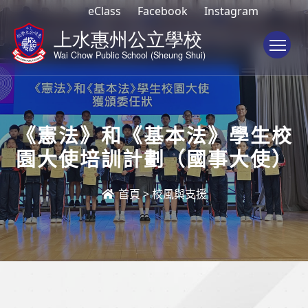
eClass
Facebook
Instagram
To
《憲法》和《基本法》學生校
園大使培訓計劃（國事大使）
首頁
>
校風與支援