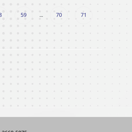
8
59
70
71
...