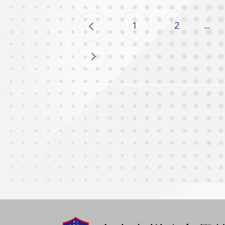
1
2
...