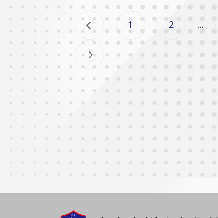
1
2
...