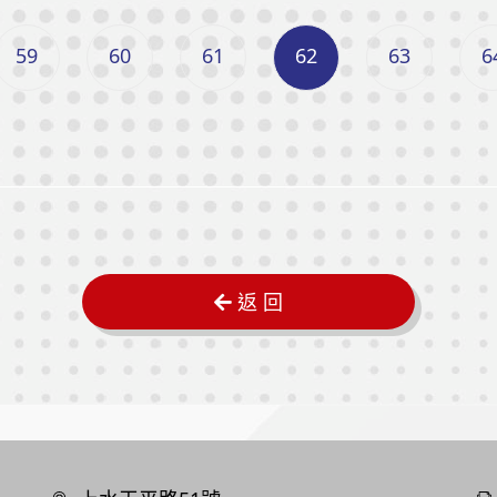
59
60
61
62
63
6
返 回