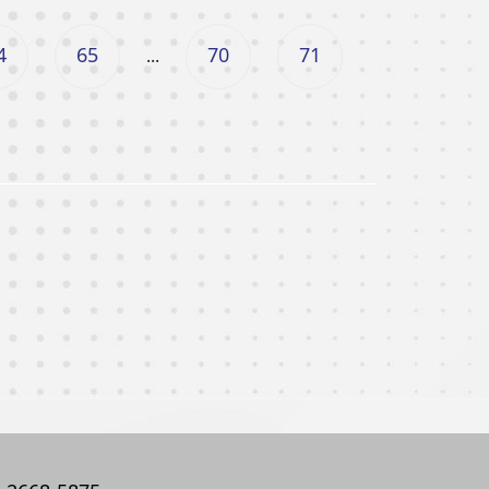
4
65
70
71
...