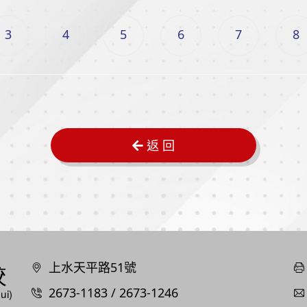
3
4
5
6
7
8
返 回
上水天平路51號
2673-1183 / 2673-1246