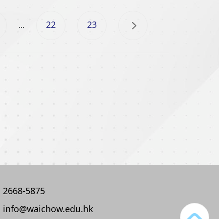
22
23
...
2668-5875
info@waichow.edu.hk