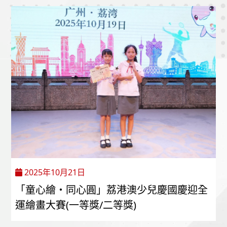
2025年10月21日
「童心繪・同心圓」荔港澳少兒慶國慶迎全
運繪畫大賽(一等獎/二等獎)