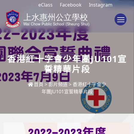
eClass
Facebook
Instagram
To
香港紅十字會少年團JU101宣
誓精華片段
首頁
>
影片頻道
>
香港紅十字會少
年團JU101宣誓精華片段