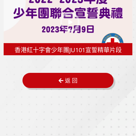
香港紅十字會少年團JU101宣誓精華片段
返 回