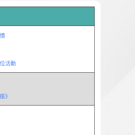
習慣
攤位活動
講座》