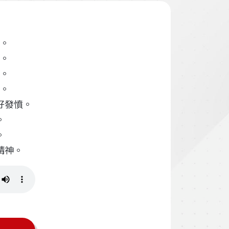
。
。
。
。
好發憤。
。
。
精神。