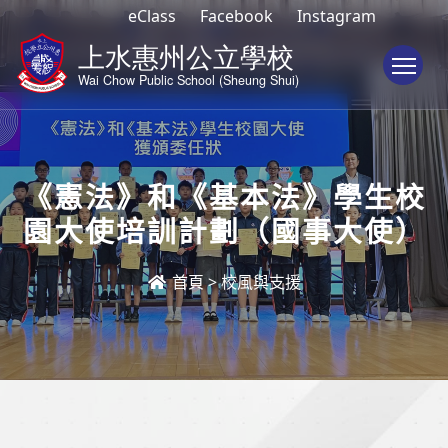
eClass
Facebook
Instagram
To
《憲法》和《基本法》學生校
園大使培訓計劃（國事大使）
首頁
>
校風與支援