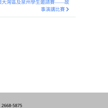
澳大灣區及泉州學生邀請賽——故
事演講比賽
2668-5875