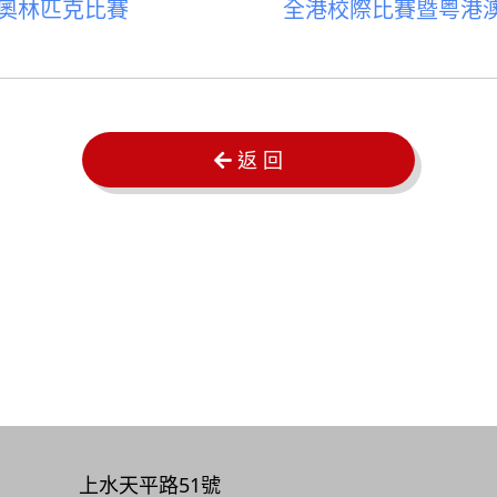
學奧林匹克比賽
全港校際比賽暨粤港
返 回
上水天平路51號