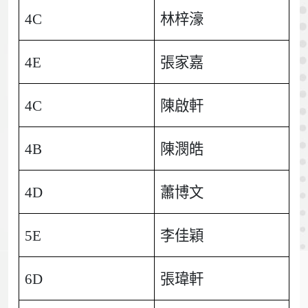
4C
林梓濠
4E
張家嘉
4C
陳啟軒
4B
陳潣皓
4D
蕭博文
5E
李佳穎
6D
張瑋軒