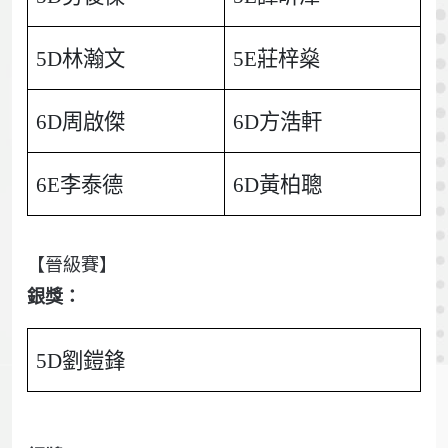
5D林瀚文
5E莊梓燊
6D周啟傑
6D方浩軒
6E李泰德
6D黃柏聰
【晉級賽】
銀獎：
5D劉鎧鋒