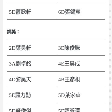
5D蕭懿軒
6D張錫宸
銅奬：
2D葉昊軒
3E陳俊騰
3A劉卓銘
4E王昊成
4D黎昊天
4B王彥桐
5E羅力勤
5D葉家華
5D勞俊傑
5E譚昕澤