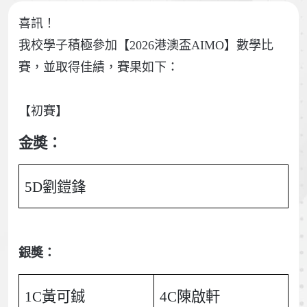
喜訊！
我校學子積極參加【2026港澳盃AIMO】數學比
賽，並取得佳績，賽果如下：
【初賽】
金奬：
5D劉鎧鋒
銀奬：
1C黃可鋮
4C陳啟軒