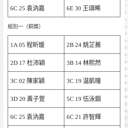
6C 25 袁汭嘉
6E 30 王頌晞
組別一（銅獎）
1A 05 程昕媛
2B 24 姚芷蕎
2D 17 杜沛穎
3B 14 林熙然
3C 02 陳家穎
3C 19 温凱曈
3D 20 黃子萱
5C 19 伍泳銦
6C 25 袁汭嘉
6C 21 許智輝