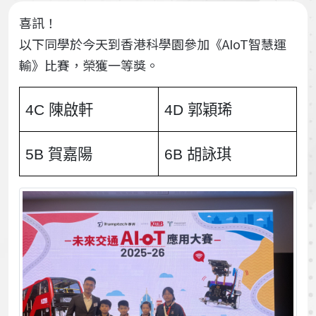
喜訊！
以下同學於今天到香港科學園參加《AIoT智慧運
輸》比賽，榮獲一等獎。
4C 陳啟軒
4D 郭穎琋
5B 賀嘉陽
6B 胡詠琪