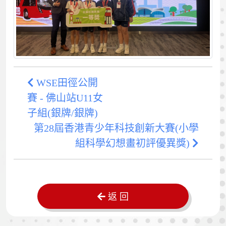
WSE田徑公開
賽 - 佛山站U11女
子組(銀牌/銀牌)
第28屆香港青少年科技創新大賽(小學
組科學幻想畫初評優異獎)
返 回