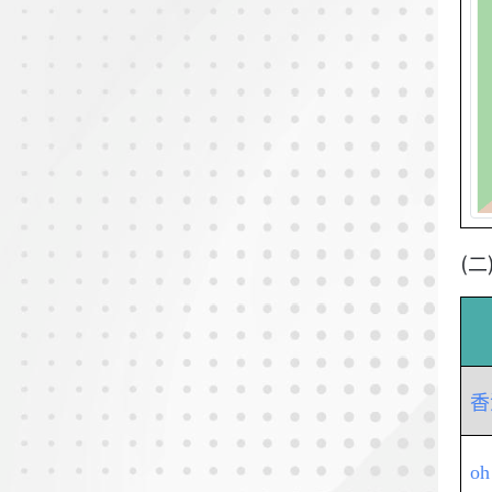
(
香
o