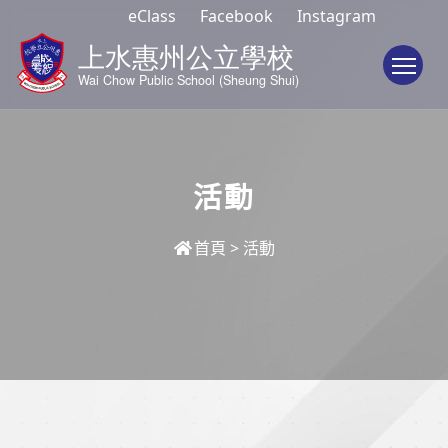
eClass
Facebook
Instagram
To
活動
首頁
>
活動