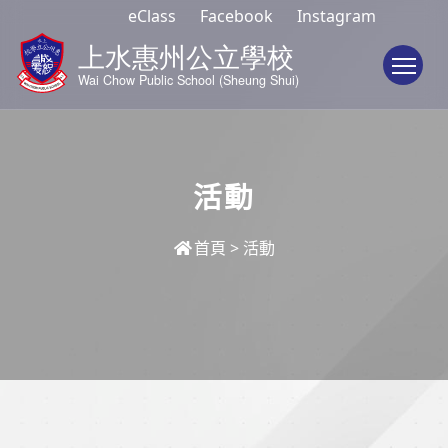
eClass
Facebook
Instagram
To
活動
首頁
>
活動