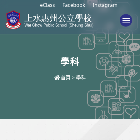
eClass
Facebook
Instagram
To
學科
首頁
>
學科