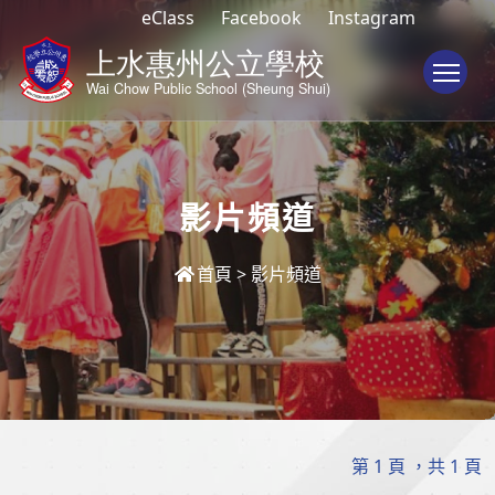
eClass
Facebook
Instagram
To
影片頻道
首頁
>
影片頻道
第 1 頁 ，共 1 頁