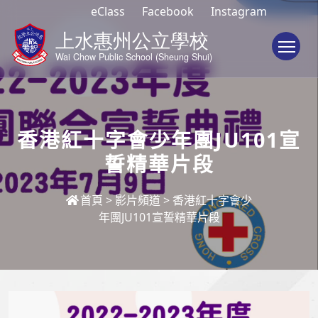
eClass
Facebook
Instagram
To
香港紅十字會少年團JU101宣
誓精華片段
首頁
>
影片頻道
>
香港紅十字會少
年團JU101宣誓精華片段