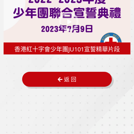
香港紅十字會少年團JU101宣誓精華片段
返 回