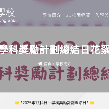
學校簡介
3D校園導覽
入學與
學科獎勵計劃總結日花
首頁
>
學校簡介
🌟
*2025
年
7
月
4
日－學科獎勵計劃總結日
*
🌟