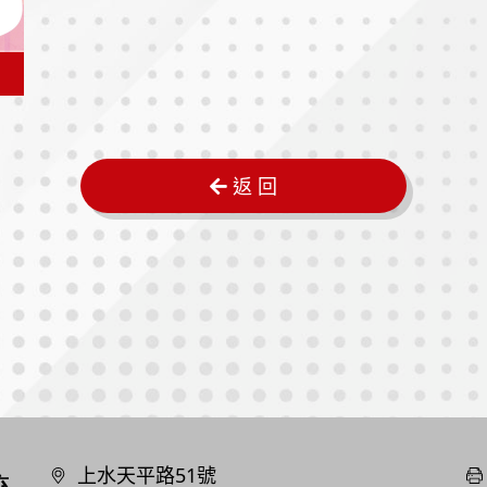
返 回
上水天平路51號