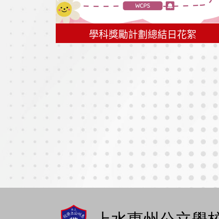
學科獎勵計劃總結日花絮