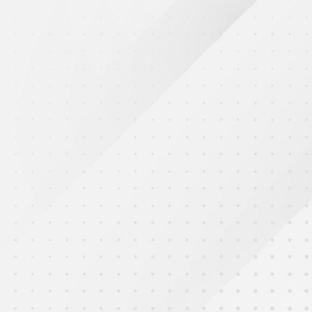
2025年10月17日
天水圍香島中學接力邀請賽(男子組及女子組
冠軍)