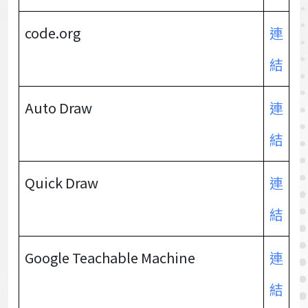
code.org
連
結
Auto Draw
連
結
Quick Draw
連
結
Google Teachable Machine
連
結