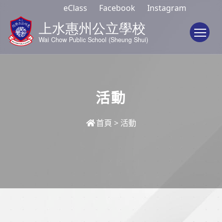
eClass
Facebook
Instagram
To
活動
首頁
>
活動