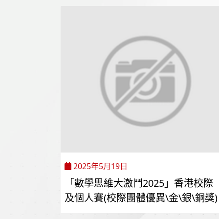
2025年5月19日
「數學思維大激鬥2025」香港校際
及個人賽(校際團體優異\金\銀\銅獎)