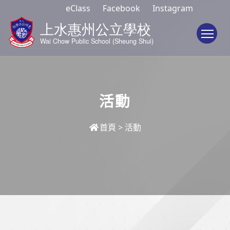
eClass
Facebook
Instagram
To
活動
首頁
>
活動